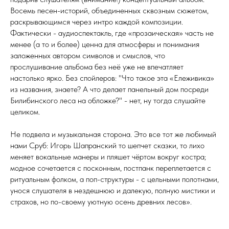
Восемь песен-историй, объединенных сквозным сюжетом,
раскрывающимся через интро каждой композиции.
Фактически - аудиоспектакль, где «прозаическая» часть не
менее (а то и более) ценна для атмосферы и понимания
заложенных автором символов и смыслов, что
прослушивание альбома без неё уже не впечатляет
настолько ярко. Без спойлеров: "Что такое эта «Ележивика»
из названия, знаете? А что делает панельный дом посреди
Билибинского леса на обложке?" - нет, ну тогда слушайте
целиком.
Не подвела и музыкальная сторона. Это все тот же любимый
нами Сруб: Игорь Шапранский то шепчет сказки, то лихо
меняет вокальные манеры и пляшет чёртом вокруг костра;
модное сочетается с посконным, постпанк переплетается с
ритуальным фолком, а поп-структуры - с цельными полотнами,
унося слушателя в нездешнюю и далекую, полную мистики и
страхов, но по-своему уютную осень древних лесов».