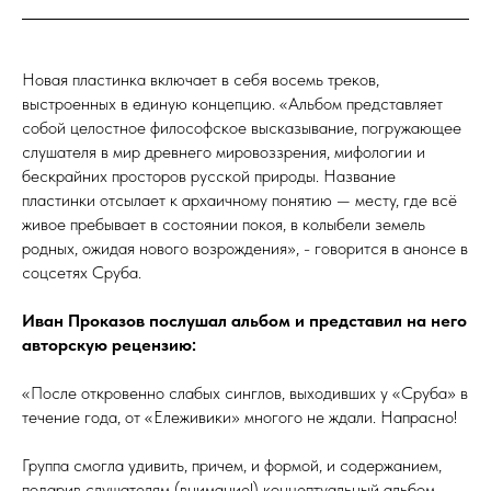
Новая пластинка включает в себя восемь треков,
выстроенных в единую концепцию. «Альбом представляет
собой целостное философское высказывание, погружающее
слушателя в мир древнего мировоззрения, мифологии и
бескрайних просторов русской природы. Название
пластинки отсылает к архаичному понятию — месту, где всё
живое пребывает в состоянии покоя, в колыбели земель
родных, ожидая нового возрождения», - говорится в анонсе в
соцсетях Сруба.
Иван Проказов послушал альбом и представил на него
авторскую рецензию:
«После откровенно слабых синглов, выходивших у «Сруба» в
течение года, от «Ележивики» многого не ждали. Напрасно!
Группа смогла удивить, причем, и формой, и содержанием,
подарив слушателям (внимание!) концептуальный альбом.