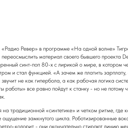
а «Радио Ревер» в программе «На одной волне» Тигр
и переосмыслить материал своего бывшего проекта D
еренный синт-поп 80-х с лирикой о мире, в котором ч
тром и стал функцией. «А зачем же платить зарплату,
 звучит не как гипербола, а как рабочая логика систе
 работы» все равно пойдут к станку - но не потому чт
ак.
 на традиционной «синтетике» и четком ритме, где 
 ощущение замкнутого цикла. Роботизированные вок
ретро-колорит - они окончательно стирают линию ме