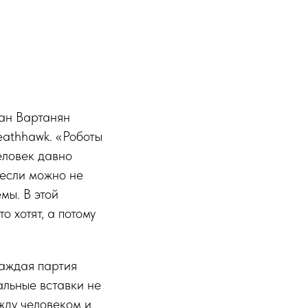
ан Вартанян
eathhawk. «Роботы
еловек давно
 если можно не
мы. В этой
о хотят, а потому
каждая партия
альные вставки не
жду человеком и