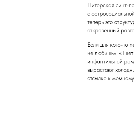
Питерская синт-по
с остросоциальной
теперь это структ
откровенный разго
Если для кого-то 
не любишь», «Тщет
инфантильной рома
вырастают холодн
отсылке к мемному