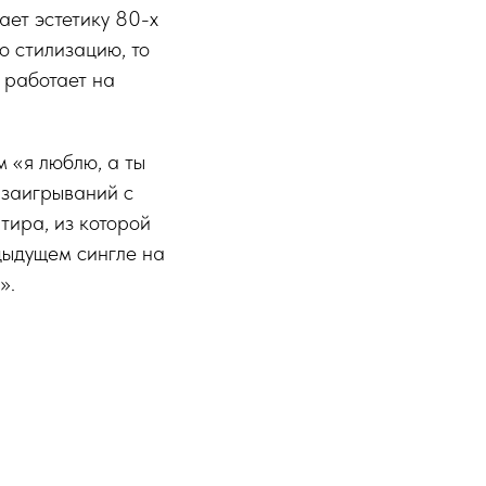
ает эстетику 80-х
о стилизацию, то
 работает на
м «я люблю, а ты
 заигрываний с
тира, из которой
дыдущем сингле на
».