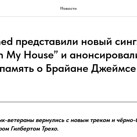
Новости
ed представили новый сингл
In My House” и анонсировал
 память о Брайане Джеймсе
к-ветераны вернулись с новым треком и чёрно-
ом Гилбертом Трехо.