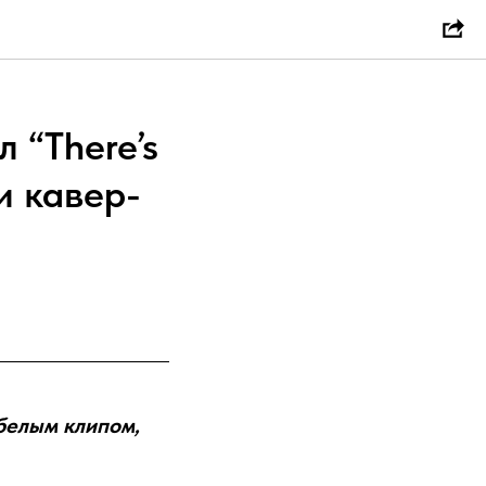
 “There’s
и кавер-
белым клипом,