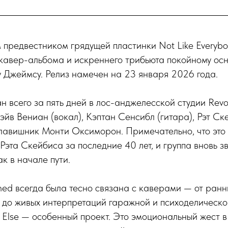
 предвестником грядущей пластинки Not Like Everybo
кавер-альбома и искреннего трибьюта покойному осн
 Джеймсу. Релиз намечен на 23 января 2026 года.
н всего за пять дней в лос-анджелесской студии Revol
эйв Вениан (вокал), Кэптан Сенсибл (гитара), Рэт Ск
клавишник Монти Оксиморон. Примечательно, что это
Рэта Скейбиса за последние 40 лет, и группа вновь з
к в начале пути.
d всегда была тесно связана с каверами — от ранни
” до живых интерпретаций гаражной и психоделическо
y Else — особенный проект. Это эмоциональный жест в