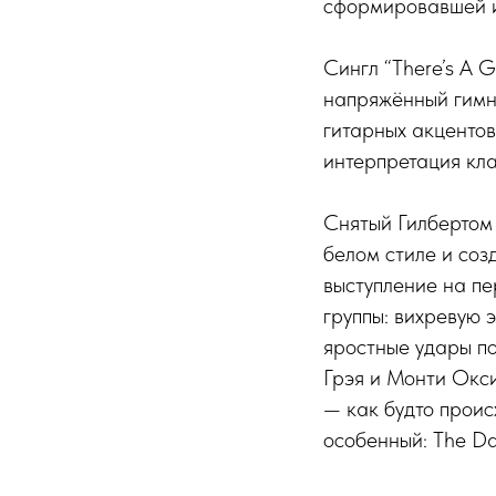
сформировавшей их 
Сингл “There’s A 
напряжённый гимн
гитарных акценто
интерпретация кла
Снятый Гилбертом
белом стиле и со
выступление на п
группы: вихревую
яростные удары п
Грэя и Монти Окс
— как будто проис
особенный: The D