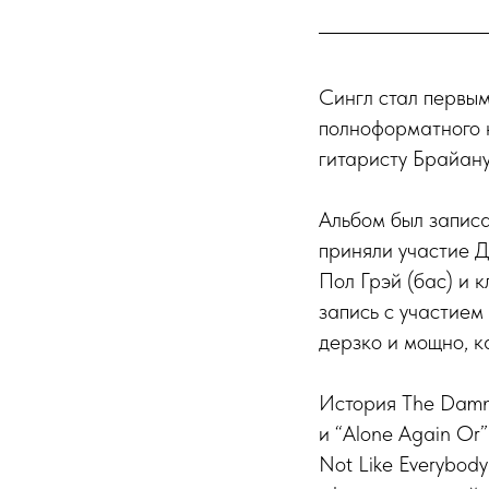
Сингл стал первым
полноформатного 
гитаристу Брайану
Альбом был записа
приняли участие Д
Пол Грэй (бас) и 
запись с участием 
дерзко и мощно, ка
История The Damne
и “Alone Again Or
Not Like Everybod