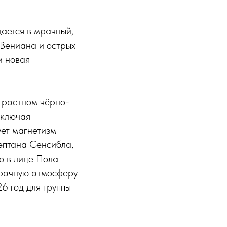
щается в мрачный,
 Вениана и острых
и новая
трастном чёрно-
включая
ет магнетизм
эптана Сенсибла,
ю в лице Пола
зрачную атмосферу
6 год для группы