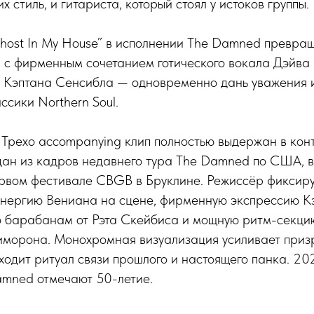
стиль, и гитариста, который стоял у истоков группы.
Ghost In My House” в исполнении The Damned превра
 с фирменным сочетанием готического вокала Дэйва
в Кэптана Сенсибла — одновременно дань уважения 
ссики Northern Soul.
 Трехо accompanying клип полностью выдержан в кон
здан из кадров недавнего тура The Damned по США, 
ервом фестивале CBGB в Бруклине. Режиссёр фиксиру
 энергию Вениана на сцене, фирменную экспрессию К
о барабанам от Рэта Скейбиса и мощную ритм-секци
иморона. Монохромная визуализация усиливает при
ходит ритуал связи прошлого и настоящего панка. 202
amned отмечают 50-летие.