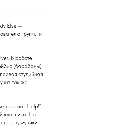
dy Else —
ователю группы и
ver. В работе
ейбис (барабаны),
 первая студийная
вучит так же
х версий “Help!”
й классики. Но
 сторону музыки,