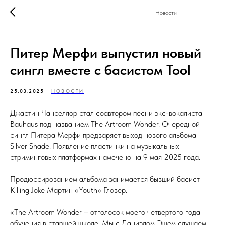
Новости
Питер Мерфи выпустил новый
сингл вместе с басистом Tool
25.03.2025
НОВОСТИ
Джастин Чанселлор стал соавтором песни экс-вокалиста
Bauhaus под названием The Artroom Wonder. Очередной
сингл Питера Мерфи предваряет выход нового альбома
Silver Shade. Появление пластинки на музыкальных
стриминговых платформах намечено на 9 мая 2025 года.
Продюссированием альбома занимается бывший басист
Killing Joke Мартин «Youth» Гловер.
«The Artroom Wonder – отголосок моего четвертого года
обучения в старшей школе. Мы с Даниэлом Эшем слушаем