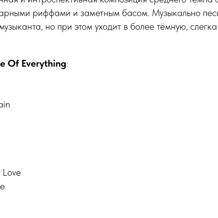
арными риффами и заметным басом. Музыкально пес
музыканта, но при этом уходит в более тёмную, слегка
e Of Everything
:
ain
 Love
re