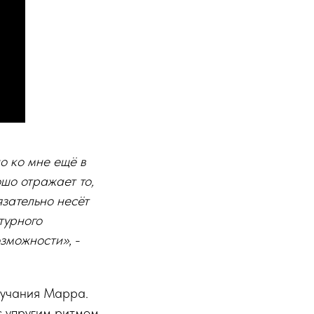
о ко мне ещё в
ошо отражает то,
язательно несёт
турного
возможности»
, -
звучания Марра.
 упругим ритмом,