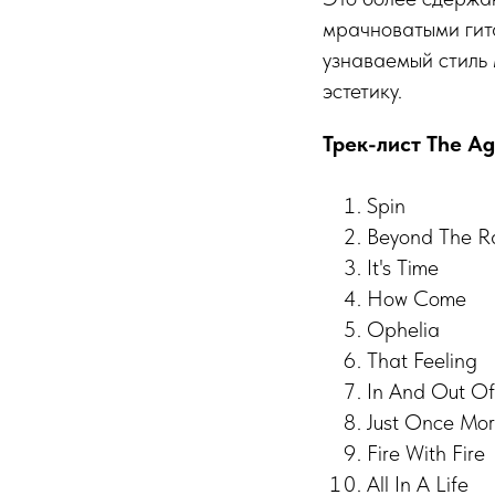
мрачноватыми гит
узнаваемый стиль 
эстетику.
Трек-лист The Ag
Spin
Beyond The R
It's Time
How Come
Ophelia
That Feeling
In And Out Of
Just Once Mo
Fire With Fire
All In A Life