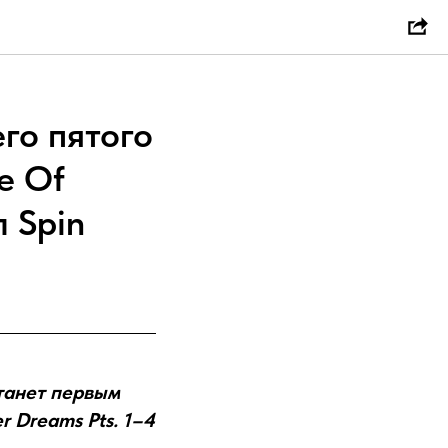
го пятого
e Of
л Spin
станет первым
 Dreams Pts. 1–4