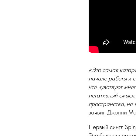
«Это самая катарс
начале работы и с
что чувствуют мно
негативный смысл.
пространства, но 
заявил Джонни Ма
Первый сингл Spin
Это более сдержан