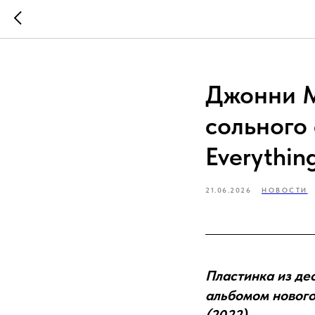
Джонни М
сольного
Everythin
21.06.2026
НОВОСТИ
Пластинка из де
альбомом нового