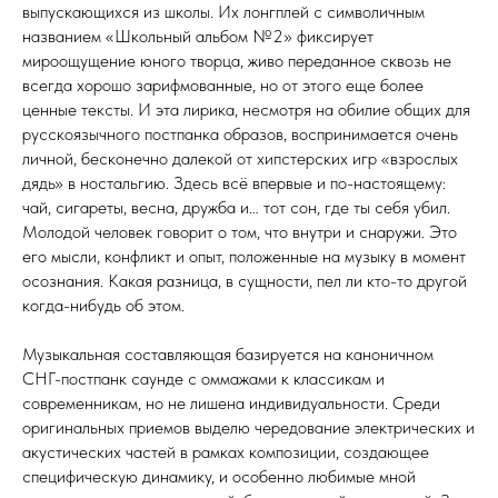
выпускающихся из школы. Их лонгплей с символичным
названием «Школьный альбом №2» фиксирует
мироощущение юного творца, живо переданное сквозь не
всегда хорошо зарифмованные, но от этого еще более
ценные тексты. И эта лирика, несмотря на обилие общих для
русскоязычного постпанка образов, воспринимается очень
личной, бесконечно далекой от хипстерских игр «взрослых
дядь» в ностальгию. Здесь всё впервые и по-настоящему:
чай, сигареты, весна, дружба и… тот сон, где ты себя убил.
Молодой человек говорит о том, что внутри и снаружи. Это
его мысли, конфликт и опыт, положенные на музыку в момент
осознания. Какая разница, в сущности, пел ли кто-то другой
когда-нибудь об этом.
Музыкальная составляющая базируется на каноничном
СНГ-постпанк саунде с оммажами к классикам и
современникам, но не лишена индивидуальности. Среди
оригинальных приемов выделю чередование электрических и
акустических частей в рамках композиции, создающее
специфическую динамику, и особенно любимые мной