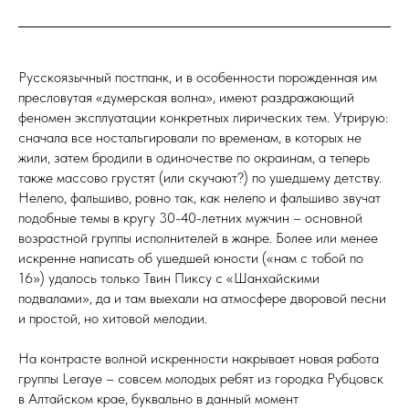
Русскоязычный постпанк, и в особенности порожденная им
пресловутая «думерская волна», имеют раздражающий
феномен эксплуатации конкретных лирических тем. Утрирую:
сначала все ностальгировали по временам, в которых не
жили, затем бродили в одиночестве по окраинам, а теперь
также массово грустят (или скучают?) по ушедшему детству.
Нелепо, фальшиво, ровно так, как нелепо и фальшиво звучат
подобные темы в кругу 30-40-летних мужчин – основной
возрастной группы исполнителей в жанре. Более или менее
искренне написать об ушедшей юности («нам с тобой по
16») удалось только Твин Пиксу с «Шанхайскими
подвалами», да и там выехали на атмосфере дворовой песни
и простой, но хитовой мелодии.
На контрасте волной искренности накрывает новая работа
группы Leraye – совсем молодых ребят из городка Рубцовск
в Алтайском крае, буквально в данный момент