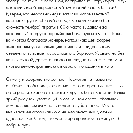
эксперименты с не песенной, бесприпевной структурой. Звук
местами сырой, шероховатый, кустарный, очень близкий
(уверен, что неосознанно) к записям малоизвестной
постпанк-группы «Новый день», чью компиляцию (за
схожесть тембра) пираты в 00-х часто выдавали за
потерянный «нерукотворный» альбом группы «Кино». Вокал,
во многом благодаря манере, напоминающей скорее
эмоциональную декламацию стихов, и неидеальному
сведению, вызывает ассоциацию с Борисом Усовым, но без
позы и аутсайдерского пафоса последнего, зато с таким же
иногда демонстративным отказом от попадания в ноты.
Отмечу и оформление релиза. Несмотря на название
альбома, на обложке, к счастью, нет состаренных школьных
фотографий, сканов аттестата и других банальностей. Только
яркий рисунок: утопающий в солнечном свете небольшой
дом на зеленом лугу, под сводом голубого неба. Место,
вызывающее ассоциацию с чем-то знакомым, уютным,
однозначным. С тем, что уже скоро предстоит покинуть. В
добрый путь.