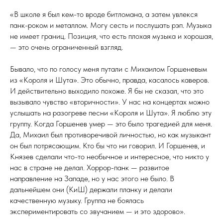
«В школе я был кем-то вроде битломана, а затем увлекся
панк-роком и металлом. Могу сесть и послушать рэп. Музыка
не имеет границ. Позиция, что есть плохая музыка и хорошая,
— это очень ограниченный взгляд.
Бывало, что по голосу меня путали с Михаилом Горшеневым
из «Короля и Шута». Это обычно, правда, касалось каверов.
И действительно выходило похоже. Я бы не сказал, что это
вызывало чувство «вторичности». У нас на концертах можно
услышать на разогреве песни «Короля и Шута». Я люблю эту
группу. Когда Горшенев умер — это было трагедией для меня.
Да, Михаил был противоречивой личностью, но как музыкант
он был потрясающим. Кто бы что ни говорил. И Горшенев, и
Князев сделали что-то необычное и интересное, что никто у
нас в стране не делал. Хоррор-панк — развитое
направление на Западе, но у нас этого не было. В
дальнейшем они (КиШ) держали планку и делали
качественную музыку. Группа не боялась
экспериментировать со звучанием — и это здорово».