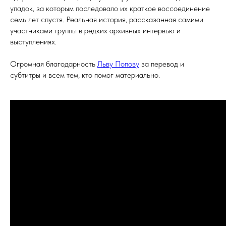
упадок, за которым последовало их краткое воссоединение
семь лет спустя. Реальная история, рассказанная самими
участниками группы в редких архивных интервью и
выступлениях.
Огромная благодарность
Льву Попову
за перевод и
субтитры и всем тем, кто помог материально.